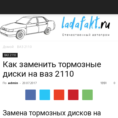
Домой
ВАЗ 2110
Всё
ВАЗ 2110
Как заменить тормозные
диски на ваз 2110
об
По
admin
-
20.07.2017
1351
0
автомобилях
Замена тормозных дисков на