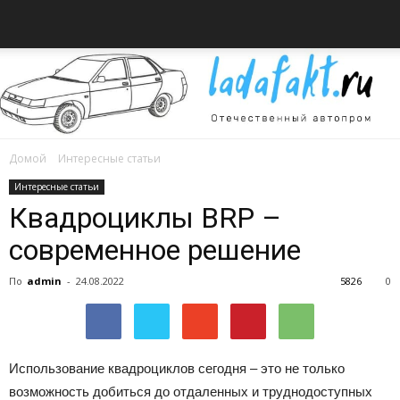
Домой
Интересные статьи
Всё
Интересные статьи
Квадроциклы BRP –
современное решение
об
По
admin
-
24.08.2022
5826
0
автомобилях
Использование квадроциклов сегодня – это не только
возможность добиться до отдаленных и труднодоступных