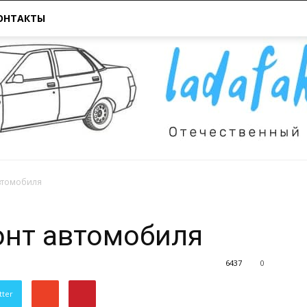
ОНТАКТЫ
втомобиля
Всё
нт автомобиля
6437
0
tter