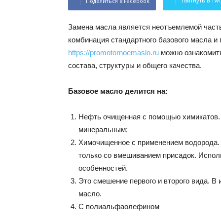
Твитнуть в Twi
Поделиться в Facebook
Замена масла является неотъемлемой част
комбинация стандартного базового масла и 
https://promotornoemaslo.ru
можно ознакомить
состава, структуры и общего качества.
Базовое масло делится на:
Нефть очищенная с помощью химикатов. 
минеральным;
Химочищенное с применением водорода. 
только со вмешиванием присадок. Исполь
особенностей.
Это смешение первого и второго вида. В 
масло.
С полиальфаолефином