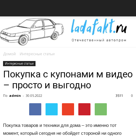
Домой
Интересные статьи
Всё
Интересные статьи
Покупка с купонами м видео
– просто и выгодно
об
По
admin
-
30.05.2022
3511
0
автомобилях
Покупка товаров и техники для дома – это именно тот
момент, который сегодня не обойдет стороной ни одного