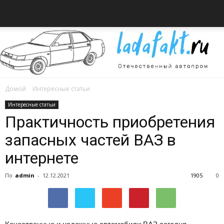
Домой
Интересные статьи
Всё
Интересные статьи
Практичность приобретения
запасных частей ВАЗ в
об
интернете
По
admin
-
12.12.2021
1905
0
автомобилях