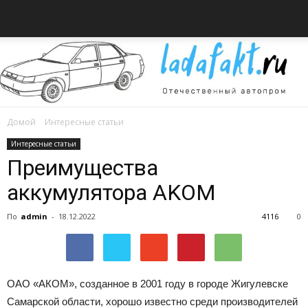
Домой
Интересные статьи
Всё
Интересные статьи
Преимущества
аккумулятора AKOM
об
По
admin
-
18.12.2022
4116
0
автомобилях
ОАО «АКОМ», созданное в 2001 году в городе Жигулевске
Самарской области, хорошо известно среди производителей