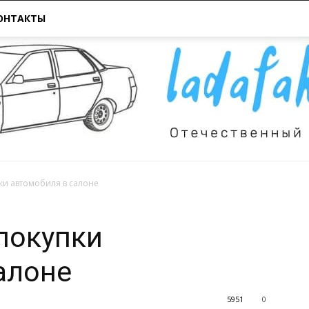
ОНТАКТЫ
ки автомобиля в салоне
Всё
покупки
алоне
5951
0