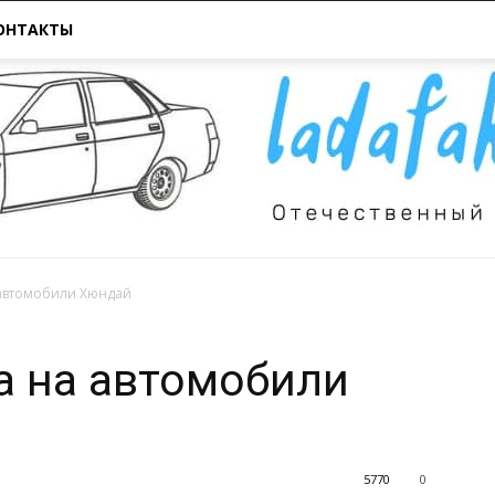
ОНТАКТЫ
автомобили Хюндай
Всё
а на автомобили
5770
0