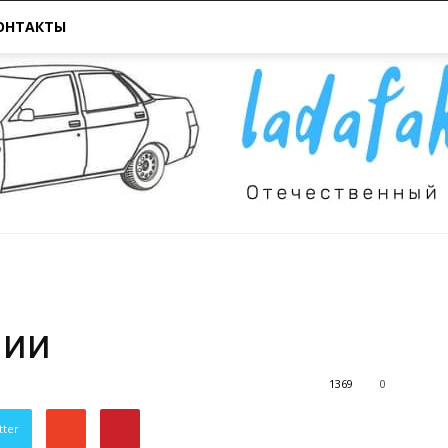
ОНТАКТЫ
Всё
нии
1369
0
tter