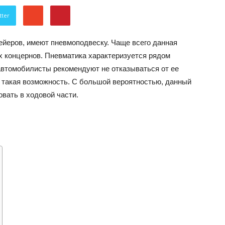
об
tter
йеров, имеют пневмоподвеску. Чаще всего данная
х концернов.
Пневматика характеризуется рядом
втомобилисты рекомендуют не отказываться от ее
ь такая возможность. С большой вероятностью, данный
автомобилях
вать в ходовой части.
Лада