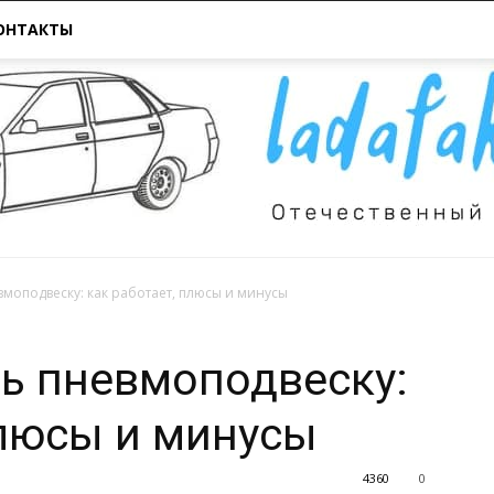
ОНТАКТЫ
евмоподвеску: как работает, плюсы и минусы
Всё
ть пневмоподвеску:
плюсы и минусы
4360
0