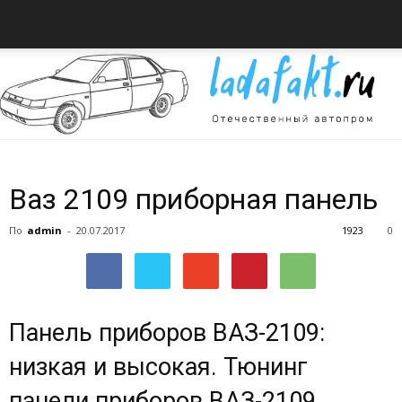
Всё
Ваз 2109 приборная панель
По
admin
-
20.07.2017
1923
0
об
Панель приборов ВАЗ-2109:
автомобилях
низкая и высокая. Тюнинг
панели приборов ВАЗ-2109