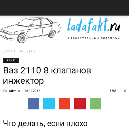
Домой
ВАЗ 2110
Всё
ВАЗ 2110
Ваз 2110 8 клапанов
инжектор
об
По
admin
-
20.07.2017
3688
0
автомобилях
Что делать, если плохо