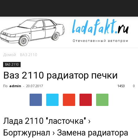
Домой
ВАЗ 2110
Всё
ВАЗ 2110
Ваз 2110 радиатор печки
По
admin
-
20.07.2017
1453
0
об
автомобилях
Лада 2110 "ласточка" ›
Бортжурнал › Замена радиатора