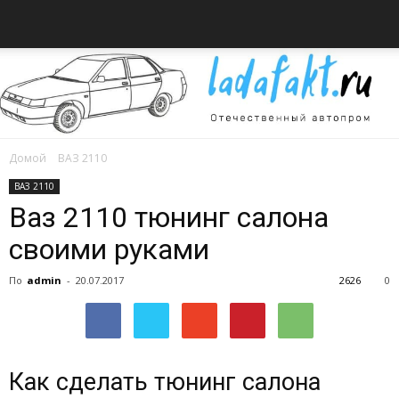
Домой
ВАЗ 2110
Всё
ВАЗ 2110
Ваз 2110 тюнинг салона
своими руками
об
По
admin
-
20.07.2017
2626
0
автомобилях
Как сделать тюнинг салона