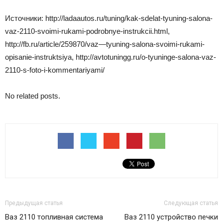
Источники: http://ladaautos.ru/tuning/kak-sdelat-tyuning-salona-
vaz-2110-svoimi-rukami-podrobnye-instrukcii.html,
http://fb.ru/article/259870/vaz—tyuning-salona-svoimi-rukami-
opisanie-instruktsiya, http://avtotuningg.ru/o-tyuninge-salona-vaz-
2110-s-foto-i-kommentariyami/
No related posts.
Предыдущая статья
Следующая статья
Ваз 2110 топливная система
Ваз 2110 устройство печки