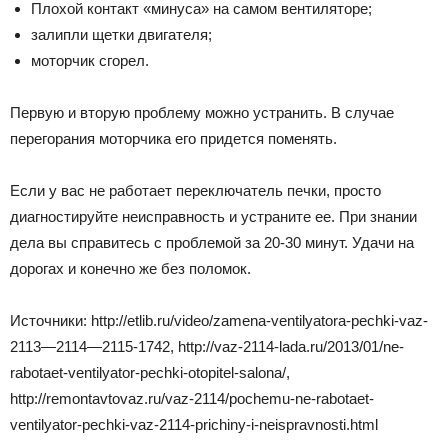
Плохой контакт «минуса» на самом вентиляторе;
залипли щетки двигателя;
моторчик сгорел.
Первую и вторую проблему можно устранить. В случае
перегорания моторчика его придется поменять.
Если у вас не работает переключатель печки, просто
диагностируйте неисправность и устраните ее. При знании
дела вы справитесь с проблемой за 20-30 минут. Удачи на
дорогах и конечно же без поломок.
Источники: http://etlib.ru/video/zamena-ventilyatora-pechki-vaz-
2113—2114—2115-1742, http://vaz-2114-lada.ru/2013/01/ne-
rabotaet-ventilyator-pechki-otopitel-salona/,
http://remontavtovaz.ru/vaz-2114/pochemu-ne-rabotaet-
ventilyator-pechki-vaz-2114-prichiny-i-neispravnosti.html