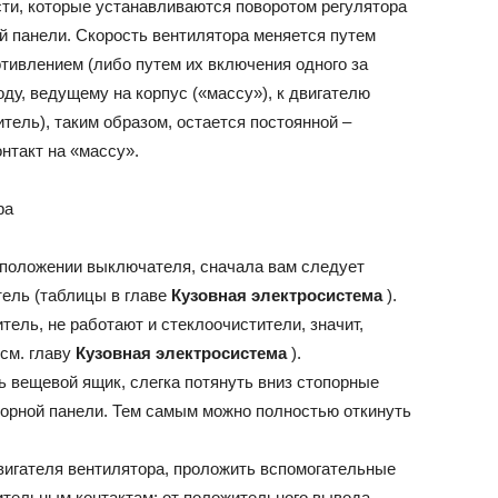
сти, которые устанавливаются поворотом регулятора
й панели. Скорость вентилятора меняется путем
ВАЗ
тивлением (либо путем их включения одного за
ду, ведущему на корпус («массу»), к двигателю
тель), таким образом, остается постоянной –
нтакт на «массу».
ра
 положении выключателя, сначала вам следует
ель (таблицы в главе
Кузовная электросистема
).
тель, не работают и стеклоочистители, значит,
(см. главу
Кузовная электросистема
).
ь вещевой ящик, слегка потянуть вниз стопорные
борной панели. Тем самым можно полностью откинуть
игателя вентилятора, проложить вспомогательные
тельным контактам: от положительного вывода