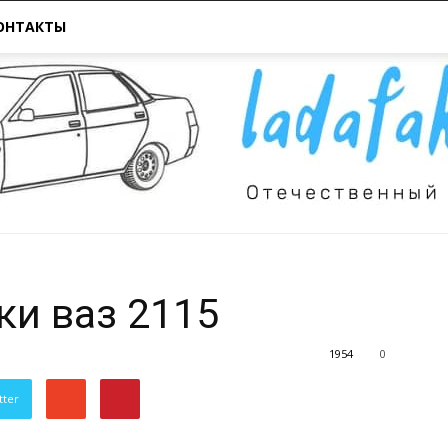
ОНТАКТЫ
ки ваз 2115
Всё
1954
0
tter