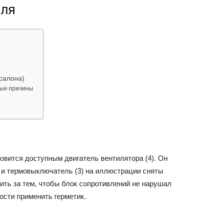
еля
об
салона)
ные причины
автомобилях
новится доступным двигатель вентилятора (4). Он
Лада
ы и термовыключатель (3) на иллюстрации сняты
дить за тем, чтобы блок сопротивлений не нарушал
ости применить герметик.