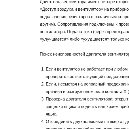
Двигатель вентилятора имеет четыре скоро
«Доступ воздуха и вентилятор» на приборно
подключения резисторов с различным сопро
другим). Сопротивления подключены к прово
вентилятора. Подача тока (через предохрани
«улучшается» либо «ухудшается» только ко
Поиск неисправностей двигателя вентилято
Если вентилятор не работает при любом
проверить соответствующий предохранит
Если, несмотря на исправный предохрани
причина в разгрузочном реле контакта Х 
Проверка двигателя вентилятора: открыт
защелки ящика и поднять над краем при
ящик.
Отсоединить двухполюсный штекер от дв
провода к двум освободившимся соедини