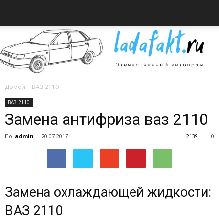
Домой
ВАЗ 2110
Всё
ВАЗ 2110
Замена антифриза ваз 2110
По
admin
-
20.07.2017
2139
0
об
автомобилях
Замена охлаждающей жидкости:
ВАЗ 2110