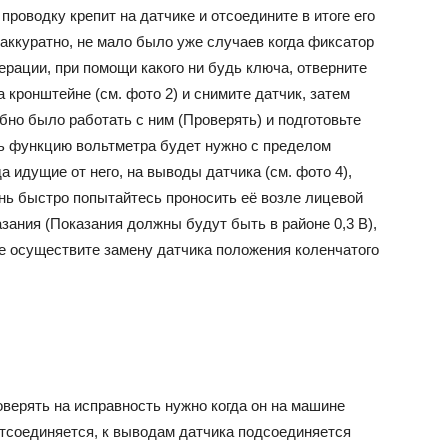
проводку крепит на датчике и отсоедините в итоге его
 аккуратно, не мало было уже случаев когда фиксатор
рации, при помощи какого ни будь ключа, отверните
а кронштейне (см. фото 2) и снимите датчик, затем
бно было работать с ним (Проверять) и подготовьте
ть функцию вольтметра будет нужно с пределом
 идущие от него, на выводы датчика (см. фото 4),
ень быстро попытайтесь проносить её возле лицевой
азания (Показания должны будут быть в районе 0,3 В),
чае осуществите замену датчика положения коленчатого
оверять на исправность нужно когда он на машине
 отсоединяется, к выводам датчика подсоединяется