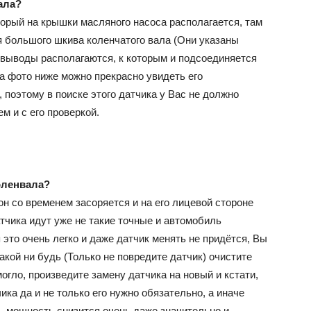
ала?
орый на крышки масляного насоса располагается, там
я большого шкива коленчатого вала (Они указаны
ка выводы располагаются, к которым и подсоединяется
а фото ниже можно прекрасно увидеть его
 поэтому в поиске этого датчика у Вас не должно
ем и с его проверкой.
оленвала?
 он со временем засоряется и на его лицевой стороне
датчика идут уже не такие точные и автомобиль
 это очень легко и даже датчик менять не придётся, Вы
акой ни будь (Только не повредите датчик) очистите
могло, произведите замену датчика на новый и кстати,
ка да и не только его нужно обязательно, а иначе
, мощность снизится очень даже значительно и