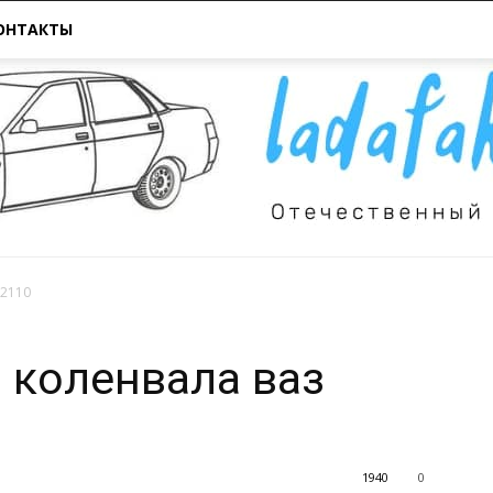
ОНТАКТЫ
 2110
Всё
 коленвала ваз
1940
0