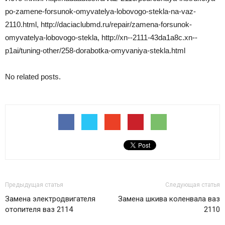
po-zamene-forsunok-omyvatelya-lobovogo-stekla-na-vaz-
2110.html, http://daciaclubmd.ru/repair/zamena-forsunok-
omyvatelya-lobovogo-stekla, http://xn--2111-43da1a8c.xn--
p1ai/tuning-other/258-dorabotka-omyvaniya-stekla.html
No related posts.
Предыдущая статья
Следующая статья
Замена электродвигателя
Замена шкива коленвала ваз
отопителя ваз 2114
2110