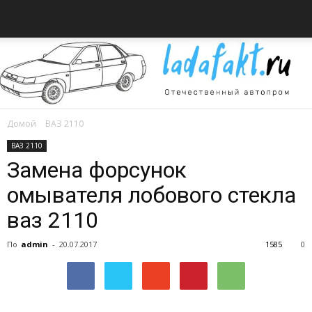
Домой
ВАЗ 2110
Всё
ВАЗ 2110
Замена форсунок
омывателя лобового стекла
об
ваз 2110
По
admin
-
20.07.2017
1585
0
автомобилях