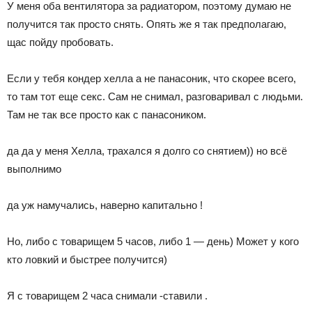
У меня оба вентилятора за радиатором, поэтому думаю не
получится так просто снять. Опять же я так предполагаю,
щас пойду пробовать.
Если у тебя кондер хелла а не панасоник, что скорее всего,
то там тот еще секс. Сам не снимал, разговаривал с людьми.
Там не так все просто как с панасоником.
да да у меня Хелла, трахался я долго со снятием)) но всё
выполнимо
да уж намучались, наверно капитально !
Но, либо с товарищем 5 часов, либо 1 — день) Может у кого
кто ловкий и быстрее получится)
Я с товарищем 2 часа снимали -ставили .