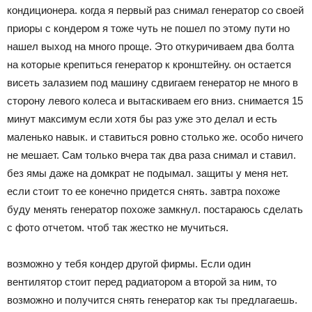
кондиционера. когда я первый раз снимал генератор со своей
приоры с кондером я тоже чуть не пошел по этому пути но
нашел выход на много проще. Это откуричиваем два болта
на которые крепиться генератор к кронштейну. он остается
висеть залазием под машину сдвигаем генератор не много в
сторону левого колеса и вытаскиваем его вниз. снимается 15
минут максимум если хотя бы раз уже это делал и есть
маленько навык. и ставиться ровно столько же. особо ничего
не мешает. Сам только вчера так два раза снимал и ставил.
без ямы даже на домкрат не подымал. защиты у меня нет.
если стоит то ее конечно придется снять. завтра похоже
буду менять генератор похоже замкнул. постараюсь сделать
с фото отчетом. чтоб так жестко не мучиться.
возможно у тебя кондер другой фирмы. Если один
вентилятор стоит перед радиатором а второй за ним, то
возможно и получится снять генератор как ты предлагаешь.