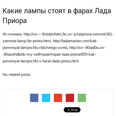
Какие лампы стоят в фарах Лада
Приора
Источники: http://xn—-8sbabr6ahc3e.xn--p1ai/priora-remont/381-
zamena-lamp-far-priora.html, http://ladamaster.com/kak-
pomenyat-lampochku-blizhnego-sveta, http://xn--80aal0a.xn-
-80asehdb/do-my-self/repair/repair-lada-priora/859-kak-
pomenyat-lampochki-v-farah-lada-priora.html
No related posts.