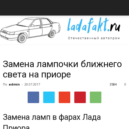
Всё
Замена лампочки ближнего
света на приоре
об
По
admin
-
20.07.2017
3584
0
автомобилях
Замена ламп в фарах Лада
Приора