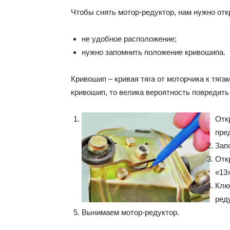
Чтобы снять мотор-редуктор, нам нужно откр
не удобное расположение;
нужно запомнить положение кривошипа.
Кривошип – кривая тяга от моторчика к тяга
кривошип, то велика вероятность повредить
Отк
пре
Зап
Отк
«13»
Клю
ред
Вынимаем мотор-редуктор.