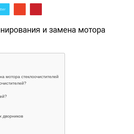
об
tter
нирования и замена мотора
автомобилях
на мотора стеклоочистителей
оочистителей?
лей?
Лада
х дворников