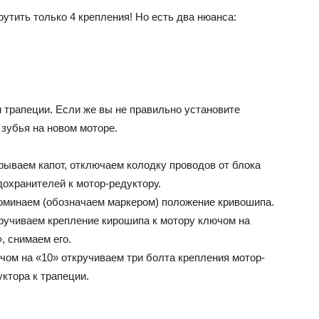
утить только 4 крепления! Но есть два нюанса:
м трапеции. Если же вы не правильно установите
 зубья на новом моторе.
рываем капот, отключаем колодку проводов от блока
дохранителей к мотор-редуктору.
оминаем (обозначаем маркером) положение кривошипа.
ручиваем крепление кирошипа к мотору ключом на
, снимаем его.
чом на «10» откручиваем три болта крепления мотор-
уктора к трапеции.