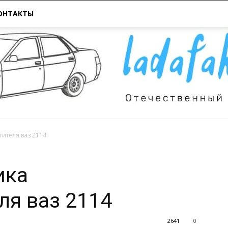
ОНТАКТЫ
ителя ваз 2114
Всё
ика
ля ваз 2114
2641
0