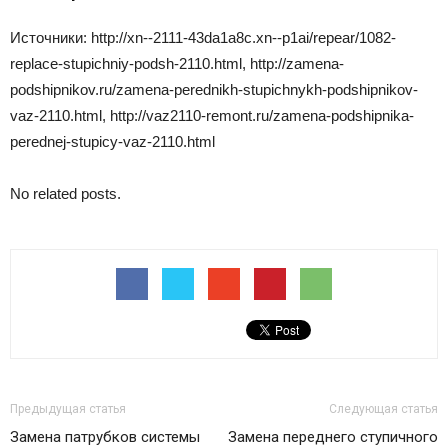
Источники: http://xn--2111-43da1a8c.xn--p1ai/repear/1082-
replace-stupichniy-podsh-2110.html, http://zamena-
podshipnikov.ru/zamena-perednikh-stupichnykh-podshipnikov-
vaz-2110.html, http://vaz2110-remont.ru/zamena-podshipnika-
perednej-stupicy-vaz-2110.html
No related posts.
Предыдущая статья
Следующая статья
Замена патрубков системы
Замена переднего ступичного