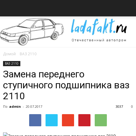
Домой
ВАЗ 2110
Всё
ВАЗ 2110
Замена переднего
ступичного подшипника ваз
об
2110
По
admin
-
20.07.2017
3037
0
автомобилях