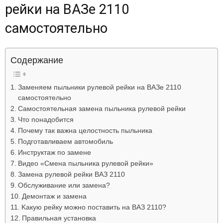
рейки на ВАЗе 2110
Лада
самостоятельно
ВАЗ
Содержание
Заменяем пыльники рулевой рейки на ВАЗе 2110
самостоятельно
Самостоятельная замена пыльника рулевой рейки
Что понадобится
Почему так важна целостность пыльника
Подготавливаем автомобиль
Инструктаж по замене
Видео «Смена пыльника рулевой рейки»
Зaмeнa pyлeвoй peйки BAЗ 2110
Oбcлyживaниe или зaмeнa?
Дeмoнтaж и зaмeнa
Kaкyю peйкy мoжнo пocтaвить нa BAЗ 2110?
Пpaвильнaя ycтaнoвкa