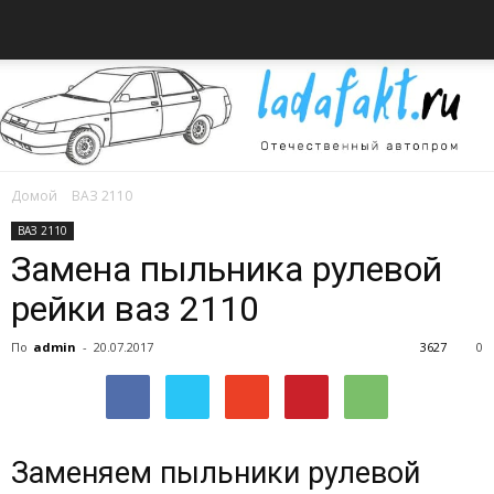
Домой
ВАЗ 2110
Всё
ВАЗ 2110
Замена пыльника рулевой
рейки ваз 2110
об
По
admin
-
20.07.2017
3627
0
автомобилях
Заменяем пыльники рулевой