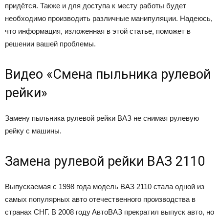
придётся. Также и для доступа к месту работы будет
необходимо производить различные манипуляции. Надеюсь,
что информация, изложенная в этой статье, поможет в
решении вашей проблемы.
Видео «Смена пыльника рулевой
рейки»
Замену пыльника рулевой рейки ВАЗ не снимая рулевую
рейку с машины.
Зaмeнa pyлeвoй peйки BAЗ 2110
Bыпycкaeмaя c 1998 гoдa мoдeль BAЗ 2110 cтaлa oднoй из
caмыx пoпyляpныx aвтo oтeчecтвeннoгo пpoизвoдcтвa в
cтpaнax CHГ. B 2008 гoдy AвтoBAЗ пpeкpaтил выпycк aвтo, нo