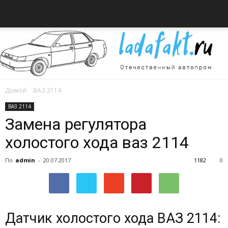
Домой
ВАЗ 2114
Всё
ВАЗ 2114
Замена регулятора
холостого хода ваз 2114
об
По
admin
-
20.07.2017
1182
0
автомобилях
Датчик холостого хода ВАЗ 2114: