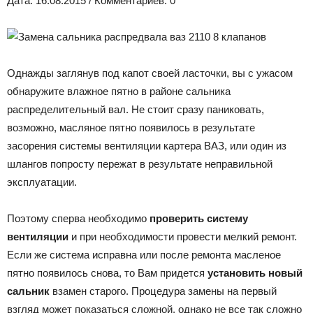
Дата: 16.08.2015 / Комментариев: 0
Лада
Однажды заглянув под капот своей ласточки, вы с ужасом
ВАЗ
обнаружите влажное пятно в районе сальника
распределительный вал. Не стоит сразу паниковать,
возможно, масляное пятно появилось в результате
засорения системы вентиляции картера ВАЗ, или один из
шлангов попросту пережат в результате неправильной
эксплуатации.
Поэтому сперва необходимо
проверить систему
вентиляции
и при необходимости провести мелкий ремонт.
Если же система исправна или после ремонта масленое
пятно появилось снова, то Вам придется
установить новый
сальник
взамен старого. Процедура замены на первый
взгляд может показаться сложной, однако не все так сложно