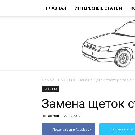
ГЛАВНАЯ
ИНТЕРЕСНЫЕ СТАТЬИ
К
Домой
ВАЗ 2110
Замена щеток стартера ваз 21
ВАЗ 2110
Замена щеток с
По
admin
-
20.07.2017
Твитнуть в Twi
Поделиться в Facebook