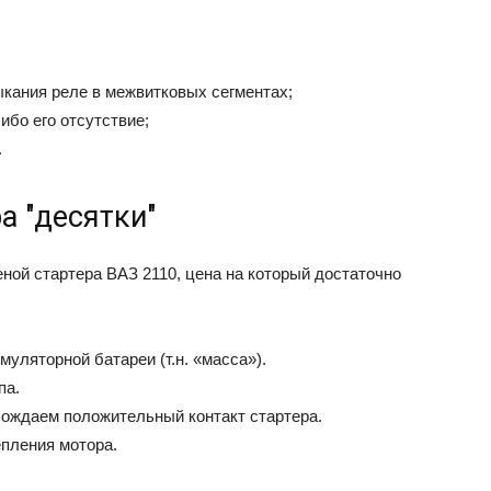
ыкания реле в межвитковых сегментах;
ибо его отсутствие;
.
а "десятки"
еной стартера ВАЗ 2110, цена на который достаточно
уляторной батареи (т.н. «масса»).
па.
бождаем положительный контакт стартера.
епления мотора.