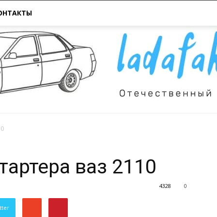
ОНТАКТЫ
10
Всё
тартера ваз 2110
4328
0
tter