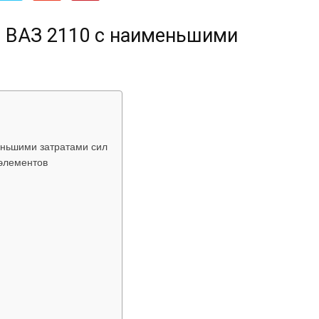
об
а ВАЗ 2110 с наименьшими
автомобилях
еньшими затратами сил
 элементов
Лада