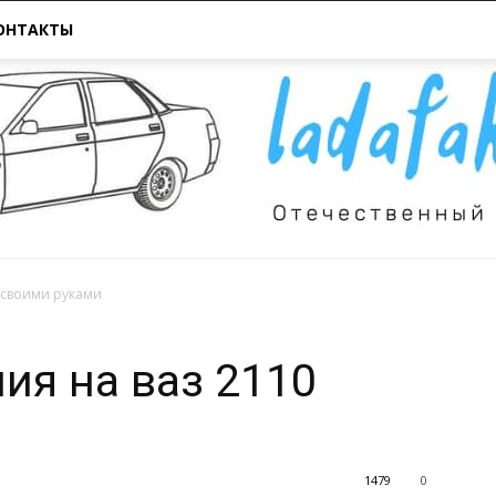
ОНТАКТЫ
 своими руками
Всё
ия на ваз 2110
1479
0