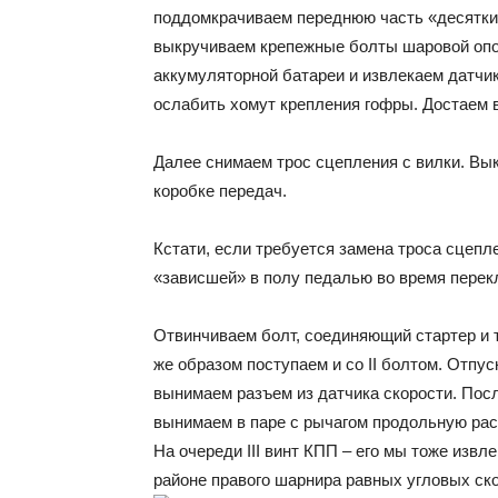
поддомкрачиваем переднюю часть «десятки»
выкручиваем крепежные болты шаровой опо
аккумуляторной батареи и извлекаем датчик
ослабить хомут крепления гофры. Достаем
Далее снимаем трос сцепления с вилки. Вык
коробке передач.
Кстати, если требуется замена троса сцепл
«зависшей» в полу педалью во время перек
Отвинчиваем болт, соединяющий стартер и 
же образом поступаем и со II болтом. Отпус
вынимаем разъем из датчика скорости. Посл
вынимаем в паре с рычагом продольную рас
На очереди III винт КПП – его мы тоже извл
районе правого шарнира равных угловых ско