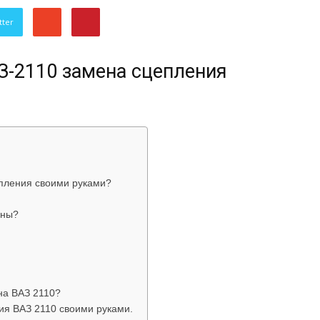
об
tter
З-2110 замена сцепления
автомобилях
епления своими руками?
ены?
Лада
на ВАЗ 2110?
ия ВАЗ 2110 своими руками.