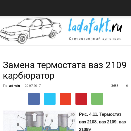
Всё
Замена термостата ваз 2109
карбюратор
об
По
admin
-
20.07.2017
3688
0
автомобилях
Рис. 4.11. Термостат
ваз 2108, ваз 2109, ваз
21099