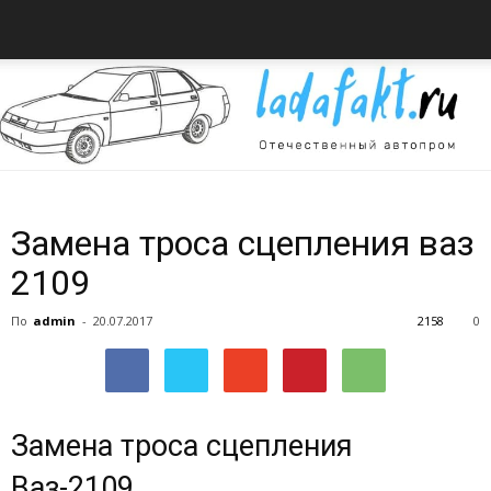
Всё
Замена троса сцепления ваз
2109
об
По
admin
-
20.07.2017
2158
0
автомобилях
Замена троса сцепления
Ваз-2109