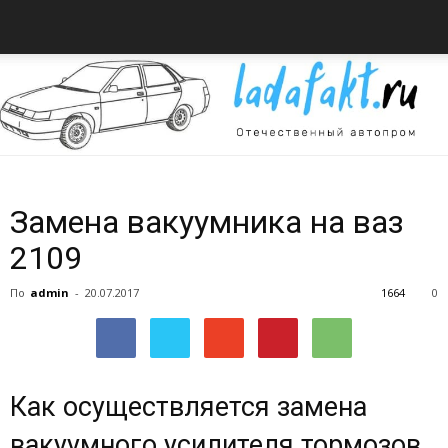
Всё
Замена вакуумника на ваз
2109
об
По
admin
-
20.07.2017
1664
0
автомобилях
Как осуществляется замена
вакуумного усилителя тормозов