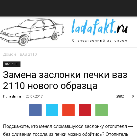
Домой
ВАЗ 2110
Всё
ВАЗ 2110
Замена заслонки печки ваз
2110 нового образца
об
По
admin
-
20.07.2017
2882
0
автомобилях
Подскажите, кто менял сломавшуюся заслонку отопителя —
без сливания тосола из печки можно обойтись? Отопитель