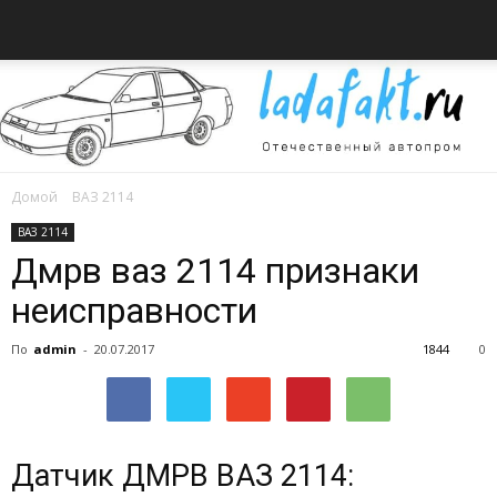
Домой
ВАЗ 2114
Всё
ВАЗ 2114
Дмрв ваз 2114 признаки
неисправности
об
По
admin
-
20.07.2017
1844
0
автомобилях
Датчик ДМРВ ВАЗ 2114: