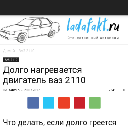
Домой
ВАЗ 2110
Всё
ВАЗ 2110
Долго нагревается
двигатель ваз 2110
об
По
admin
-
20.07.2017
2341
0
автомобилях
Что делать, если долго греется