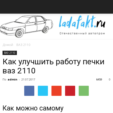
Домой
ВАЗ 2110
Всё
ВАЗ 2110
Как улучшить работу печки
ваз 2110
об
По
admin
-
21.07.2017
6459
0
автомобилях
Как можно самому