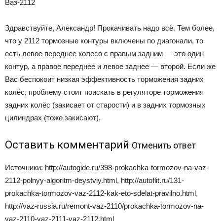
Ваз-2112
Здравствуйте, Александр! Прокачивать надо всё. Тем более,
что у 2112 тормозные контуры включены по диагонали, то
есть левое переднее колесо с правым задним — это один
контур, а правое переднее и левое заднее — второй. Если же
Вас беспокоит низкая эффективность торможения задних
колёс, проблему стоит поискать в регуляторе торможения
задних колёс (закисает от старости) и в задних тормозных
цилиндрах (тоже закисают).
Оставить комментарий
Отменить ответ
Источники: http://autogide.ru/398-prokachka-tormozov-na-vaz-
2112-polnyy-algoritm-deystviy.html, http://autoflit.ru/131-
prokachka-tormozov-vaz-2112-kak-eto-sdelat-pravilno.html,
http://vaz-russia.ru/remont-vaz-2110/prokachka-tormozov-na-
vaz-2110-vaz-2111-vaz-2112.html