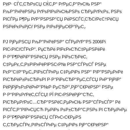
РёР· СЃС‚СЂРѕСЏ СЌС‚Р° РґРµС‚Р°Р»СЊ РЅР°
РљР°Р»РёРЅРµ РґРѕРІРѕР»СЊРЅРѕ СЂРµРґРєРѕ, РЅРѕ
РІСЃРµ Р¶Рµ РґР°РЅРЅР°СЏ РёРЅСЃС‚СЂСѓРєС†РёСЏ
РЅРёРєРѕРјСѓ РЅРµ РїРѕРјРµС€Р°РµС‚.
РЈ РјРµРЅСЏ РљР°Р»РёРЅР° СЃРµРґР°РЅ 2006Рі
РІС‹РїСѓСЃРєР°. РџСЂРё РІРєР»СЋС‡РµРЅРёРё
Р·Р°Р¶РёРіР°РЅРёСЏ РЅРµ РіРѕСЂРёС‚
С‡РµРє,С‚РѕРїР»РёРІРЅС‹Р№ РЅР°СЃРѕСЃ РЅРµ
РєР°С‡Р°РµС‚,РїРѕСЃР»Рµ С‡РµРіРѕ РЅР° РїР°РЅРµР»Рё
РїСЂРёР±РѕСЂРѕРІ Р·Р°РіРѕСЂР°РµС‚СЃСЏ Р»Р°РјРїР°
РёРјРјРѕР±РёР»Р°Р№Р·РµСЂР°,РјР°С€РёРЅР° РЅРµ
Р·Р°РІРѕРґРёС‚СЃСЏ! РЇ РІС‹РЅРёРјР°СЋС‚
РїСЂРµРґРѕС…СЂР°РЅРёС‚РµР»СЊ РЅР°СЃРѕСЃР° Рё
РІСЃС‚Р°РІР»СЏСЋ РµРіРѕ РѕР±СЂР°С‚РЅРѕ РІ СЂРµР»Рµ
Р·Р°Р¶РёРіР°РЅРёСЏ СЃР»С‹С€РµРЅ
С‚СЂРµСЃРє,РїРѕСЃР»Рµ С‡РµРіРѕ РјР°С€РёРЅР°