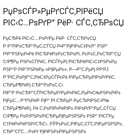
РџРѕСЃР»РµРґСЃС‚РІРёСЏ
РІС‹С…РѕРґР° РёР· СЃС‚СЂРѕСЏ
РџСЂРё РІС‹С…РѕРґРµ РёР· СЃС‚СЂРѕСЏ
Р·Р°РіРѕСЂР°РµС‚СЃСЏ Р»Р°РјРїРѕС‡РєР° РЅР°
РїР°РЅРµР»Рё РїСЂРёР±РѕСЂРѕРІ, РєРѕС‚РѕСЂР°СЏ
СѓР¶Рµ РЅРѕСЃРёС‚ РІСЃРµРј РїСЂРёРІС‹С‡РЅРѕРµ
РЅР°Р·РІР°РЅРёРµ «Р§РµРє». Р—Р°С‚РµРј Р­Р‘РЈ
Р°РІС‚РѕРјР°С‚РёС‡РµСЃРєРё РїРµСЂРµРІРѕРґРёС‚
СЂРµР¶РёРј СЂР°Р±РѕС‚С‹
РіР°Р·РѕСЂР°СЃРїСЂРµРґРµР»РёС‚РµР»СЊРЅРѕРіРѕ
РјРµС…Р°РЅРёР·РјР° РІ СЂРµР·РµСЂРІРЅС‹Р№
СЂРµР¶РёРј, Рё С‚РѕРїР»РёРІРѕ РїРѕРґР°РµС‚СЃСЏ
СѓР¶Рµ РѕРґРЅРѕРІСЂРµРјРµРЅРЅРѕ РЅР° РІСЃРµ
С†РёР»РёРЅРґСЂС‹. РЎРѕРѕС‚РІРµС‚СЃС‚РІРµРЅРЅРѕ,
СЂР°СЃС…РѕРґ РјРіРЅРѕРІРµРЅРЅРѕ