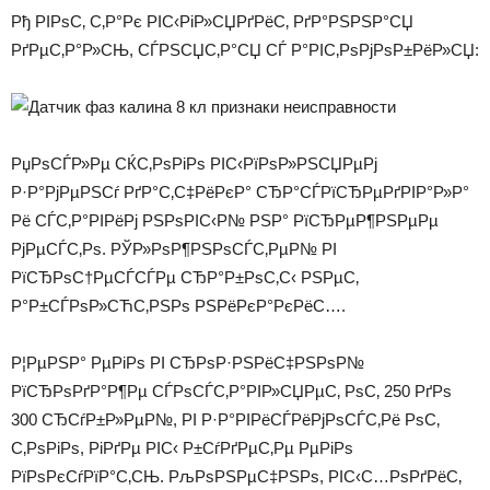
Рђ РІРѕС‚ С‚Р°Рє РІС‹РіР»СЏРґРёС‚ РґР°РЅРЅР°СЏ
РґРµС‚Р°Р»СЊ, СЃРЅСЏС‚Р°СЏ СЃ Р°РІС‚РѕРјРѕР±РёР»СЏ:
РџРѕСЃР»Рµ СЌС‚РѕРіРѕ РІС‹РїРѕР»РЅСЏРµРј
Р·Р°РјРµРЅСѓ РґР°С‚С‡РёРєР° СЂР°СЃРїСЂРµРґРІР°Р»Р°
Рё СЃС‚Р°РІРёРј РЅРѕРІС‹Р№ РЅР° РїСЂРµР¶РЅРµРµ
РјРµСЃС‚Рѕ. РЎР»РѕР¶РЅРѕСЃС‚РµР№ РІ
РїСЂРѕС†РµСЃСЃРµ СЂР°Р±РѕС‚С‹ РЅРµС‚
Р°Р±СЃРѕР»СЋС‚РЅРѕ РЅРёРєР°РєРёС….
Р¦РµРЅР° РµРіРѕ РІ СЂРѕР·РЅРёС‡РЅРѕР№
РїСЂРѕРґР°Р¶Рµ СЃРѕСЃС‚Р°РІР»СЏРµС‚ РѕС‚ 250 РґРѕ
300 СЂСѓР±Р»РµР№, РІ Р·Р°РІРёСЃРёРјРѕСЃС‚Рё РѕС‚
С‚РѕРіРѕ, РіРґРµ РІС‹ Р±СѓРґРµС‚Рµ РµРіРѕ
РїРѕРєСѓРїР°С‚СЊ. РљРѕРЅРµС‡РЅРѕ, РІС‹С…РѕРґРёС‚