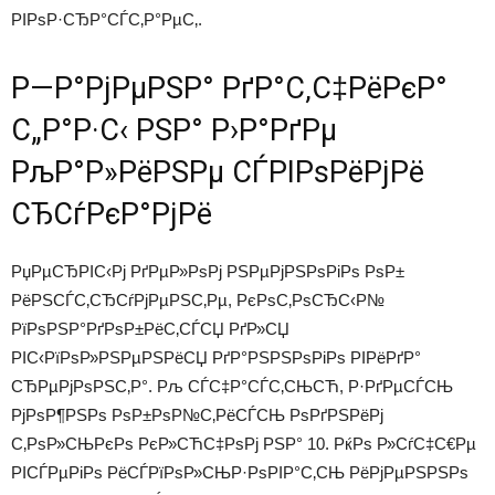
РІРѕР·СЂР°СЃС‚Р°РµС‚.
Р—Р°РјРµРЅР° РґР°С‚С‡РёРєР°
С„Р°Р·С‹ РЅР° Р›Р°РґРµ
РљР°Р»РёРЅРµ СЃРІРѕРёРјРё
СЂСѓРєР°РјРё
РџРµСЂРІС‹Рј РґРµР»РѕРј РЅРµРјРЅРѕРіРѕ РѕР±
РёРЅСЃС‚СЂСѓРјРµРЅС‚Рµ, РєРѕС‚РѕСЂС‹Р№
РїРѕРЅР°РґРѕР±РёС‚СЃСЏ РґР»СЏ
РІС‹РїРѕР»РЅРµРЅРёСЏ РґР°РЅРЅРѕРіРѕ РІРёРґР°
СЂРµРјРѕРЅС‚Р°. Рљ СЃС‡Р°СЃС‚СЊСЋ, Р·РґРµСЃСЊ
РјРѕР¶РЅРѕ РѕР±РѕР№С‚РёСЃСЊ РѕРґРЅРёРј
С‚РѕР»СЊРєРѕ РєР»СЋС‡РѕРј РЅР° 10. РќРѕ Р»СѓС‡С€Рµ
РІСЃРµРіРѕ РёСЃРїРѕР»СЊР·РѕРІР°С‚СЊ РёРјРµРЅРЅРѕ