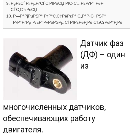
РџРѕСЃР»РµРґСЃС‚РІРёСЏ РІС‹С…РѕРґР° РёР·
СЃС‚СЂРѕСЏ
Р—Р°РјРµРЅР° РґР°С‚С‡РёРєР° С„Р°Р·С‹ РЅР°
Р›Р°РґРµ РљР°Р»РёРЅРµ СЃРІРѕРёРјРё СЂСѓРєР°РјРё
Датчик фаз
(ДФ) – один
из
многочисленных датчиков,
обеспечивающих работу
двигателя.