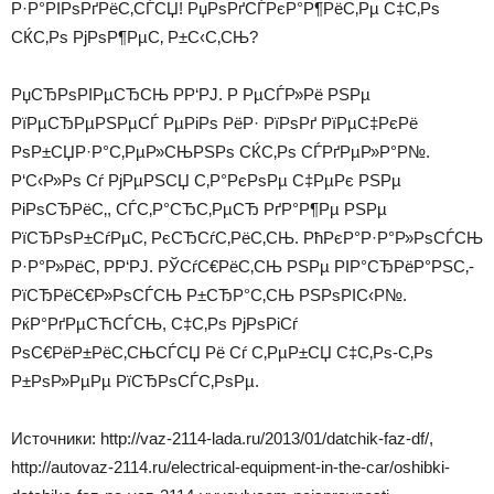
Р·Р°РІРѕРґРёС‚СЃСЏ! РџРѕРґСЃРєР°Р¶РёС‚Рµ С‡С‚Рѕ
СЌС‚Рѕ РјРѕР¶РµС‚ Р±С‹С‚СЊ?
РџСЂРѕРІРµСЂСЊ Р­Р‘РЈ. Р РµСЃР»Рё РЅРµ
РїРµСЂРµРЅРµСЃ РµРіРѕ РёР· РїРѕРґ РїРµС‡РєРё
РѕР±СЏР·Р°С‚РµР»СЊРЅРѕ СЌС‚Рѕ СЃРґРµР»Р°Р№.
Р‘С‹Р»Рѕ Сѓ РјРµРЅСЏ С‚Р°РєРѕРµ С‡РµРє РЅРµ
РіРѕСЂРёС‚, СЃС‚Р°СЂС‚РµСЂ РґР°Р¶Рµ РЅРµ
РїСЂРѕР±СѓРµС‚ РєСЂСѓС‚РёС‚СЊ. РћРєР°Р·Р°Р»РѕСЃСЊ
Р·Р°Р»РёС‚ Р­Р‘РЈ. РЎСѓС€РёС‚СЊ РЅРµ РІР°СЂРёР°РЅС‚-
РїСЂРёС€Р»РѕСЃСЊ Р±СЂР°С‚СЊ РЅРѕРІС‹Р№.
РќР°РґРµСЋСЃСЊ, С‡С‚Рѕ РјРѕРіСѓ
РѕС€РёР±РёС‚СЊСЃСЏ Рё Сѓ С‚РµР±СЏ С‡С‚Рѕ-С‚Рѕ
Р±РѕР»РµРµ РїСЂРѕСЃС‚РѕРµ.
Источники: http://vaz-2114-lada.ru/2013/01/datchik-faz-df/,
http://autovaz-2114.ru/electrical-equipment-in-the-car/oshibki-