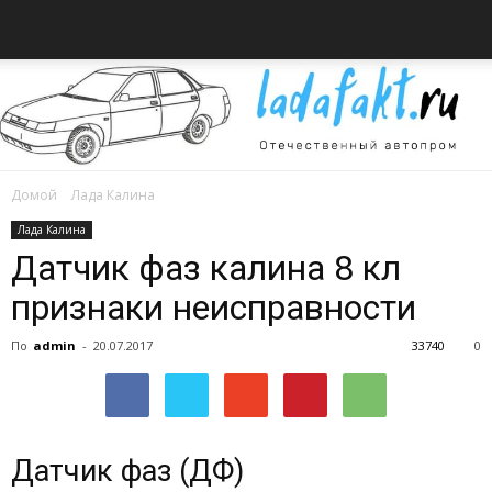
Домой
Лада Калина
Всё
Лада Калина
Датчик фаз калина 8 кл
признаки неисправности
об
По
admin
-
20.07.2017
33740
0
автомобилях
Датчик фаз (ДФ)