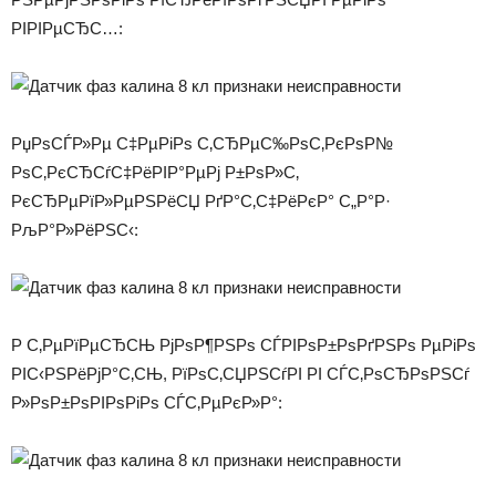
РІРІРµСЂС…:
РџРѕСЃР»Рµ С‡РµРіРѕ С‚СЂРµС‰РѕС‚РєРѕР№
РѕС‚РєСЂСѓС‡РёРІР°РµРј Р±РѕР»С‚
РєСЂРµРїР»РµРЅРёСЏ РґР°С‚С‡РёРєР° С„Р°Р·
РљР°Р»РёРЅС‹:
Р С‚РµРїРµСЂСЊ РјРѕР¶РЅРѕ СЃРІРѕР±РѕРґРЅРѕ РµРіРѕ
РІС‹РЅРёРјР°С‚СЊ, РїРѕС‚СЏРЅСѓРІ РІ СЃС‚РѕСЂРѕРЅСѓ
Р»РѕР±РѕРІРѕРіРѕ СЃС‚РµРєР»Р°: