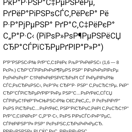
РќР°Р·РЅР°С‡РµРЅРёРµ,
РґРёР°РіРЅРѕСЃС‚РёРєР° Рё
Р·Р°РјРµРЅР° РґР°С‚С‡РёРєР°
С„Р°Р·С‹ (РїРѕР»РѕР¶РµРЅРёСЏ
СЂР°СЃРїСЂРµРґРІР°Р»Р°)
Р”Р°РЅРЅС‹Р№ РґР°С‚С‡РёРє РљР°Р»РёРЅС‹ (1,6 — 8
РєР».) СЂР°СЃРїРѕР»РѕР¶РµРЅ РЅР° РіРѕР»РѕРІРєРµ
Р±Р»РѕРєР° С†РёР»РёРЅРґСЂРѕРІ СЃ Р»РµРІРѕР№
СЃС‚РѕСЂРѕРЅС‹, РєР°Рє СЂР°Р· РЅР° С‚РѕСЂС†Рµ. РќР°
СЂР°СЃРїСЂРµРґРІР°Р»Рµ РЅР°С…РѕРґРёС‚СЃСЏ
СЃРїРµС†РёР°Р»СЊРЅС‹Р№ С€С‚РёС„С‚. Р РєРѕРіРґР°
РѕРЅ РїСЂРѕС…РѕРґРёС‚ РЅР°РїСЂРѕС‚РёРІ С‚РѕСЂС†Р°
РґР°С‚С‡РёРєР° С„Р°Р·С‹, РѕРЅ РїРѕСЃС‹Р»Р°РµС‚
СЃРёРіРЅР°Р» РЅР° РєРѕРЅС‚СЂРѕР»Р»РµСЂ.
РРјРµРЅРЅРѕ РІ СЌС‚РѕС‚ РјРѕРјРµРЅС‚