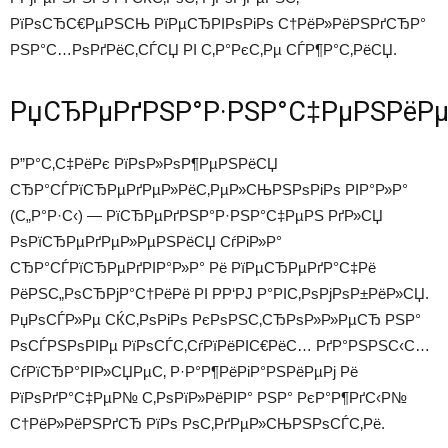
РїРѕСЂС€РµРЅСЊ РїРµСЂРІРѕРіРѕ С†РёР»РёРЅРґСЂР°
РЅР°С…РѕРґРёС‚СЃСЏ РІ С‚Р°РєС‚Рµ СЃР¶Р°С‚РёСЏ.
РџСЂРµРґРЅР°Р·РЅР°С‡РµРЅРёР
Р”Р°С‚С‡РёРє РїРѕР»РѕР¶РµРЅРёСЏ
СЂР°СЃРїСЂРµРґРµР»РёС‚РµР»СЊРЅРѕРіРѕ РІР°Р»Р°
(С„Р°Р·С‹) — РїСЂРµРґРЅР°Р·РЅР°С‡РµРЅ РґР»СЏ
РѕРїСЂРµРґРµР»РµРЅРёСЏ СѓРіР»Р°
СЂР°СЃРїСЂРµРґРІР°Р»Р° Рё РїРµСЂРµРґР°С‡Рё
РёРЅС„РѕСЂРјР°С†РёРё РІ Р­Р‘РЈ Р°РІС‚РѕРјРѕР±РёР»СЏ.
РџРѕСЃР»Рµ СЌС‚РѕРіРѕ РєРѕРЅС‚СЂРѕР»Р»РµСЂ РЅР°
РѕСЃРЅРѕРІРµ РїРѕСЃС‚СѓРїРёРІС€РёС… РґР°РЅРЅС‹С…
СѓРїСЂР°РІР»СЏРµС‚ Р·Р°Р¶РёРіР°РЅРёРµРј Рё
РїРѕРґР°С‡РµР№ С‚РѕРїР»РёРІР° РЅР° РєР°Р¶РґС‹Р№
С†РёР»РёРЅРґСЂ РїРѕ РѕС‚РґРµР»СЊРЅРѕСЃС‚Рё.