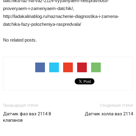
datchika-faz-na-vaz-2114-vyyavlyaem-neispravnosti-
proveryaem-i-zamenyaem-datchik/,
http://ladakalinablog.ru/naznachenie-diagnostika-i-zamena-
datchika-fazy-polozheniya-raspredvala/
No related posts.
Предыдущая статья
Следующая статья
Датчик фаз ваз 2114 8
Датчик холла ваз 2114
клапанов