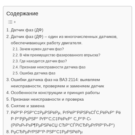
Лада
Содержание
Датчик фаз (ДФ)
ВАЗ
Датчик фаз (ДФ) – один из многочисленных датчиков,
обеспечивающих работу двигателя.
Зачем нужен датчик фаз?
В чём преимущество фазированного впрыска?
Где находится датчик фаз?
Признаки неисправности датчика фаз
Ошибка датчика фаз
Ошибки датчика фаз на ВАЗ 2114: выявляем
неисправности, проверяем и заменяем датчик
Особенности конструкции и принцип работы
Признаки неисправности и проверка
Снятие и замена
РќР°Р·РЅР°С‡РµРЅРёРµ, РґРёР°РіРЅРѕСЃС‚РёРєР° Рё
Р·Р°РјРµРЅР° РґР°С‚С‡РёРєР° С„Р°Р·С‹
(РїРѕР»РѕР¶РµРЅРёСЏ СЂР°СЃРїСЂРµРґРІР°Р»Р°)
РџСЂРµРґРЅР°Р·РЅР°С‡РµРЅРёРµ