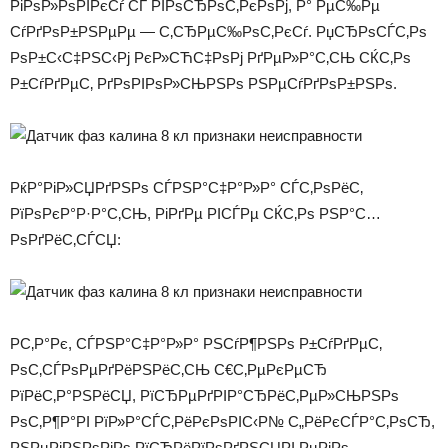
РіРѕР»РѕРІРєСѓ СЃ РІРѕСЂРѕС‚РєРѕРј, Р° РµС‰Рµ
СѓРґРѕР±РЅРµРµ — С‚СЂРµС‰РѕС‚РєСѓ. РџСЂРѕСЃС‚Рѕ
РѕР±С‹С‡РЅС‹Рј РєР»СЋС‡РѕРј РґРµР»Р°С‚СЊ СЌС‚Рѕ
Р±СѓРґРµС‚ РґРѕРІРѕР»СЊРЅРѕ РЅРµСѓРґРѕР±РЅРѕ.
РќР°РіР»СЏРґРЅРѕ СЃРЅР°С‡Р°Р»Р° СЃС‚РѕРёС‚
РїРѕРєР°Р·Р°С‚СЊ, РіРґРµ РІСЃРµ СЌС‚Рѕ РЅР°С…
РѕРґРёС‚СЃСЏ:
РС‚Р°Рє, СЃРЅР°С‡Р°Р»Р° РЅСѓР¶РЅРѕ Р±СѓРґРµС‚
РѕС‚СЃРѕРµРґРёРЅРёС‚СЊ С€С‚РµРєРµСЂ
РїРёС‚Р°РЅРёСЏ, РїСЂРµРґРІР°СЂРёС‚РµР»СЊРЅРѕ
РѕС‚Р¶Р°РІ РїР»Р°СЃС‚РёРєРѕРІС‹Р№ С„РёРєСЃР°С‚РѕСЂ,
РЅРµРјРЅРѕРіРѕ РїСЂРёРїРѕРґРЅСЏРІ РµРіРѕ