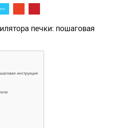
об
tter
илятора печки: пошаговая
автомобилях
ошаговая инструкция
теля
Лада