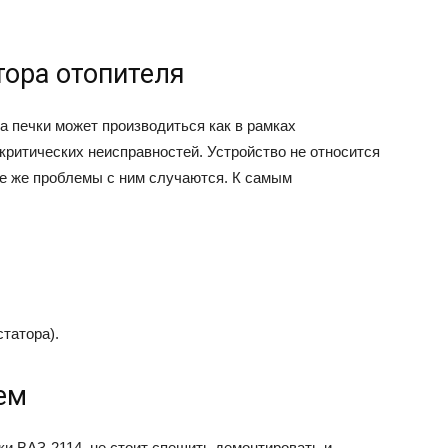
тора отопителя
а печки может производиться как в рамках
 критических неисправностей. Устройство не относится
се же проблемы с ним случаются. К самым
татора).
ем
ки ВАЗ-2114, не стоит спешить демонтировать и