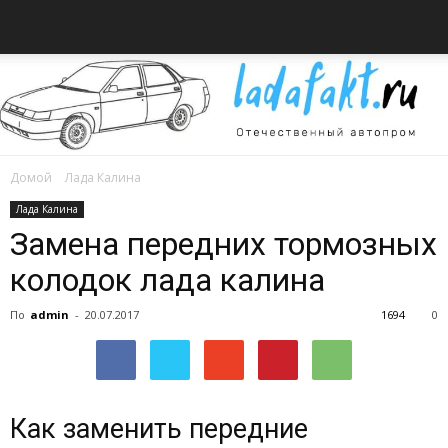
Домой
Лада Калина
Всё
Лада Калина
Замена передних тормозных
колодок лада калина
об
По
admin
-
20.07.2017
1694
0
автомобилях
Как заменить передние