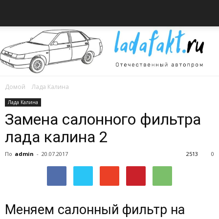
Домой
Лада Калина
Всё
Лада Калина
Замена салонного фильтра
лада калина 2
об
По
admin
-
20.07.2017
2513
0
автомобилях
Меняем салонный фильтр на