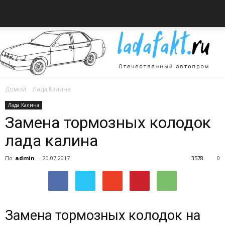
Домой
Лада Калина
Всё
Лада Калина
Замена тормозных колодок
лада калина
об
По
admin
-
20.07.2017
3578
0
автомобилях
Замена тормозных колодок на