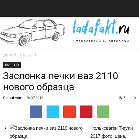
Домой
ВАЗ 2110
Всё
ВАЗ 2110
Заслонка печки ваз 2110
нового образца
об
По
admin
-
20.07.2017
1813
0
автомобилях
Фольксваген Тигуан
2017 фото, цена,