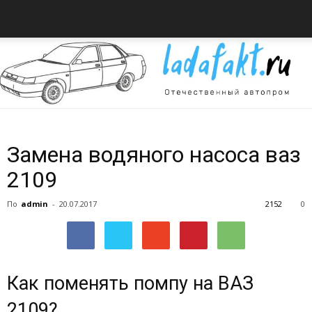
Всё
Замена водяного насоса ваз
2109
об
По
admin
-
20.07.2017
2152
0
автомобилях
Как поменять помпу на ВАЗ
2109?