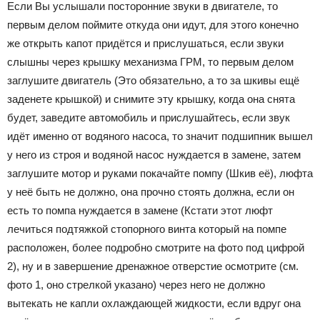
Если Вы услышали посторонние звуки в двигателе, то
первым делом поймите откуда они идут, для этого конечно
же открыть капот придётся и прислушаться, если звуки
слышны через крышку механизма ГРМ, то первым делом
заглушите двигатель (Это обязательно, а то за шкивы ещё
заденете крышкой) и снимите эту крышку, когда она снята
будет, заведите автомобиль и прислушайтесь, если звук
идёт именно от водяного насоса, то значит подшипник вышел
у него из строя и водяной насос нуждается в замене, затем
заглушите мотор и руками покачайте помпу (Шкив её), люфта
у неё быть не должно, она прочно стоять должна, если он
есть то помпа нуждается в замене (Кстати этот люфт
лечиться подтяжкой стопорного винта который на помпе
расположен, более подробно смотрите на фото под цифрой
2), ну и в завершение дренажное отверстие осмотрите (см.
фото 1, оно стрелкой указано) через него не должно
вытекать не капли охлаждающей жидкости, если вдруг она